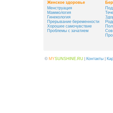
Женское здоровье
Бер
Менструация
Под
Маммология
Теч
Гинекология
Здо
Прерывание беременности
Род
Хорошее самочувствие
Пол
Проблемы с зачатием
Сов
Про
©
MY
SUNSHINE.RU
|
Контакты
|
Кар