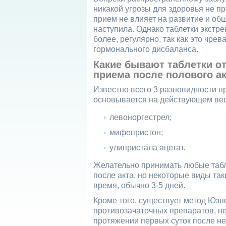
никакой угрозы для здоровья не п
прием не влияет на развитие и об
наступила. Однако таблетки экстре
более, регулярно, так как это чр
гормонального дисбаланса.
Какие бывают таблетки о
приема после полового а
Известно всего 3 разновидности 
основывается на действующем вещ
левоноргестрел;
мифепристон;
улипристала ацетат.
Желательно принимать любые табл
после акта, но некоторые виды та
время, обычно 3-5 дней.
Кроме того, существует метод Юз
противозачаточных препаратов, не
протяжении первых суток после н