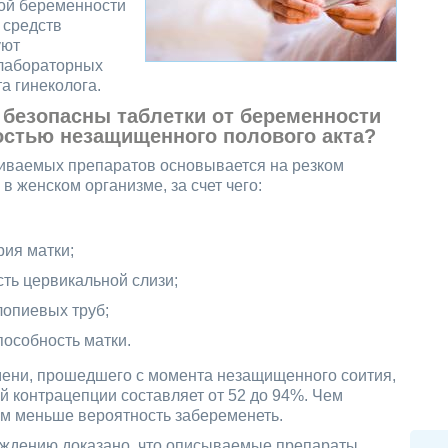
ной беременности
е средств
уют
 лабораторных
а гинеколога.
безопасны таблетки от беременности
остью незащищенного полового акта?
иваемых препаратов основывается на резком
 женском организме, за счет чего:
рия матки;
сть цервикальной слизи;
лопиевых труб;
пособность матки.
мени, прошедшего с момента незащищенного соития,
й контрацепции составляет от 52 до 94%. Чем
ем меньше вероятность забеременеть.
уждению доказано, что описываемые препараты