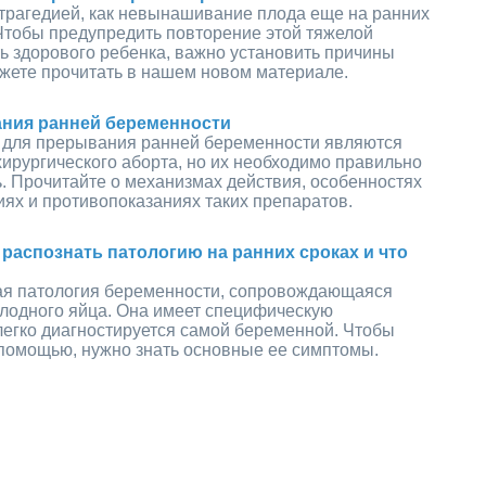
 трагедией, как невынашивание плода еще на ранних
Чтобы предупредить повторение этой тяжелой
ть здорового ребенка, важно установить причины
ожете прочитать в нашем новом материале.
ания ранней беременности
 для прерывания ранней беременности являются
ирургического аборта, но их необходимо правильно
. Прочитайте о механизмах действия, особенностях
ях и противопоказаниях таких препаратов.
 распознать патологию на ранних сроках и что
ая патология беременности, сопровождающаяся
лодного яйца. Она имеет специфическую
легко диагностируется самой беременной. Чтобы
 помощью, нужно знать основные ее симптомы.