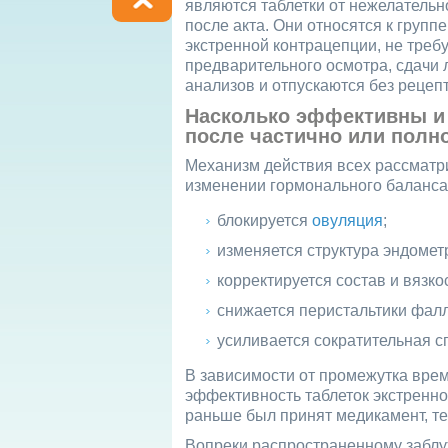
являются таблетки от нежелатель
после акта. Они относятся к групп
экстренной контрацепции, не треб
предварительного осмотра, сдачи
анализов и отпускаются без рецепт
Насколько эффективны и 
после частично или полн
Механизм действия всех рассматр
изменении гормонального баланса в
блокируется
овуляция
;
изменяется структура эндомет
корректируется состав и вязко
снижается перистальтики фал
усиливается сократительная с
В зависимости от промежутка вре
эффективность таблеток экстренно
раньше был принят медикамент, т
Вопреки распространенному забл