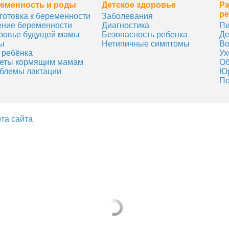
еменность и роды
Детское здоровье
Ра
ре
готовка к беременности
Заболевания
ение беременности
Диагностика
Пи
ровье будущей мамы
Безопасность ребенка
Де
ы
Нетипичные симптомы
Во
 ребёнка
Ух
еты кормящим мамам
Об
блемы лактации
Юр
По
та сайта