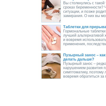
Вы столкнулись с такой
сроках беременности? 
ситуации, и позже роди
замирания. О них вы м
Таблетки для прерыв
Гормональные таблетки
лучшей альтернативой х
и вовремя использовать
применения, последстви
Пузырный занос – как
делать дальше?
Пузырный занос – редк
нарушением развития п
симптоматику, поэтому 
вовремя обратиться за