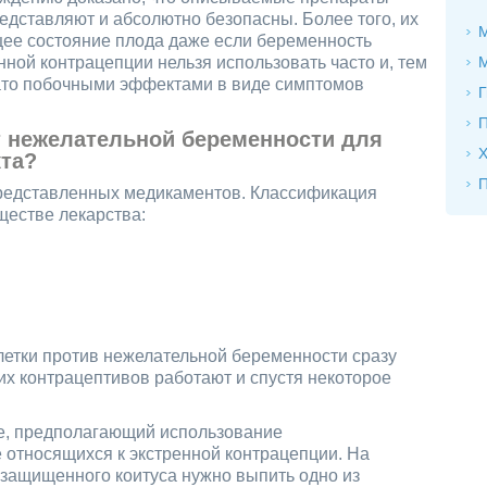
редставляют и абсолютно безопасны. Более того, их
М
щее состояние плода даже если беременность
нной контрацепции нельзя использовать часто и, тем
евато побочными эффектами в виде симптомов
Г
П
т нежелательной беременности для
Х
кта?
П
представленных медикаментов. Классификация
естве лекарства:
етки против нежелательной беременности сразу
ких контрацептивов работают и спустя некоторое
пе, предполагающий использование
 относящихся к экстренной контрацепции. На
езащищенного коитуса нужно выпить одно из