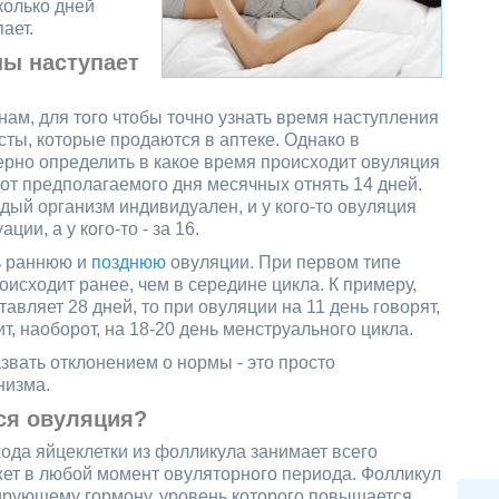
колько дней
ает.
ны наступает
м, для того чтобы точно узнать время наступления
сты, которые продаются в аптеке. Однако в
ерно определить в какое время происходит овуляция
от предполагаемого дня месячных отнять 14 дней.
аждый организм индивидуален, и у кого-то овуляция
ии, а у кого-то - за 16.
ь раннюю и
позднюю
овуляции. При первом типе
исходит ранее, чем в середине цикла. К примеру,
авляет 28 дней, то при овуляции на 11 день говорят,
т, наоборот, на 18-20 день менструального цикла.
звать отклонением о нормы - это просто
низма.
ся овуляция?
ода яйцеклетки из фолликула занимает всего
жет в любой момент овуляторного периода. Фолликул
ирующему гормону, уровень которого повышается