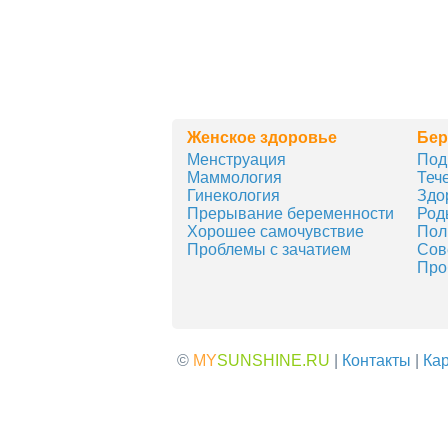
Женское здоровье
Бер
Менструация
Под
Маммология
Теч
Гинекология
Здо
Прерывание беременности
Род
Хорошее самочувствие
Пол
Проблемы с зачатием
Сов
Про
©
MY
SUNSHINE.RU
|
Контакты
|
Кар