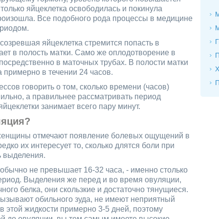
 только яйцеклетка освободилась и покинула
М
произошла. Все подобного рода процессы в медицине
риодом.
Г
созревшая яйцеклетка стремится попасть в
кает в полость матки. Само же оплодотворение в
П
осредственно в маточных трубах. В полости матки
Х
 примерно в течении 24 часов.
П
ссов говорить о том, сколько времени (часов)
вильно, а правильнее рассматривать период
 яйцеклетки занимает всего пару минут.
ляция?
 женщины отмечают появление болевых ощущений в
едко их интересует то, сколько длятся боли при
ь выделения.
бычно не превышает 16-32 часа, - именно столько
ериод. Выделения же перед и во время овуляции,
ного белка, они скользкие и достаточно тянущиеся.
ызывают обильного зуда, не имеют неприятный
в этой жидкости примерно 3-5 дней, поэтому
ей до овуляции, вы тем самым имеете высокие