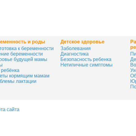
еменность и роды
Детское здоровье
Ра
ре
готовка к беременности
Заболевания
ение беременности
Диагностика
Пи
ровье будущей мамы
Безопасность ребенка
Де
ы
Нетипичные симптомы
Во
 ребёнка
Ух
еты кормящим мамам
Об
блемы лактации
Юр
По
та сайта