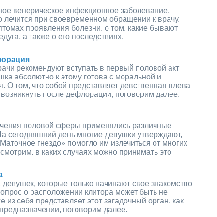
ное венерическое инфекционное заболевание,
о лечится при своевременном обращении к врачу.
томах проявления болезни, о том, какие бывают
едуга, а также о его последствиях.
лорация
ачи рекомендуют вступать в первый половой акт
ушка абсолютно к этому готова с моральной и
я. О том, что собой представляет девственная плева
 возникнуть после дефлорации, поговорим далее.
ечения половой сферы применялись различные
На сегодняшний день многие девушки утверждают,
Маточное гнездо» помогло им излечиться от многих
смотрим, в каких случаях можно принимать это
а
 девушек, которые только начинают свое знакомство
вопрос о расположении клитора может быть не
е из себя представляет этот загадочный орган, как
о предназначении, поговорим далее.