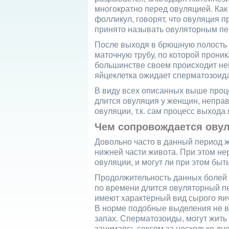
многократно перед овуляцией. Как
фолликул, говорят, что овуляция 
принято называть овуляторным пе
После выходя в брюшную полость 
маточную трубу, по которой прони
большинстве своем происходит неп
яйцеклетка ожидает сперматозоида
В виду всех описанных выше проце
длится овуляция у женщин, непра
овуляции, т.к. сам процесс выхода
Чем сопровождается ову
Довольно часто в данный период
нижней части живота. При этом нер
овуляции, и могут ли при этом быт
Продолжительность данных болей о
по времени длится овуляторный п
имеют характерный вид сырого яич
В норме подобные выделения не в
запах. Сперматозоиды, могут жить 
занимаясь сексом за несколько дн