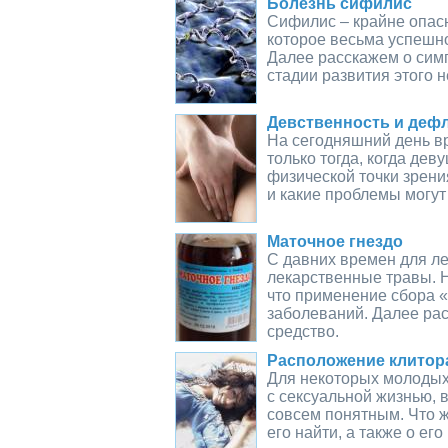
Болезнь сифилис
Сифилис – крайне опас
которое весьма успешн
Далее расскажем о симп
стадии развития этого н
Девственность и деф
На сегодняшний день вр
только тогда, когда дев
физической точки зрени
и какие проблемы могут
Маточное гнездо
С давних времен для л
лекарственные травы. 
что применение сбора «
заболеваний. Далее рас
средство.
Расположение клитор
Для некоторых молодых
с сексуальной жизнью, 
совсем понятным. Что ж
его найти, а также о ег