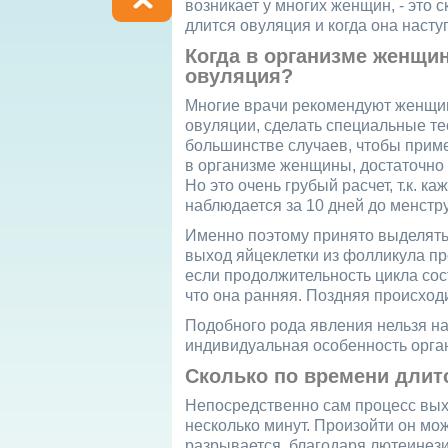
возникает у многих женщин, - это с
длится овуляция и когда она наступ
Когда в организме женщи
овуляция?
Многие врачи рекомендуют женщина
овуляции, сделать специальные те
большинстве случаев, чтобы прим
в организме женщины, достаточно 
Но это очень грубый расчет, т.к. к
наблюдается за 10 дней до менструац
Именно поэтому принято выделят
выход яйцеклетки из фолликула про
если продолжительность цикла сост
что она ранняя. Поздняя происходи
Подобного рода явления нельзя на
индивидуальная особенность орга
Сколько по времени длит
Непосредственно сам процесс вых
несколько минут. Произойти он мо
разрывается, благодаря лютеинез