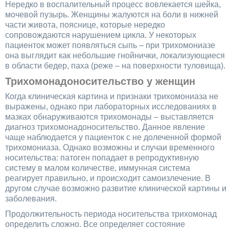
Нередко в воспалительный процесс вовлекается шейка,
мочевой пузырь. Женщины жалуются на боли в нижней
части живота, пояснице, которые нередко
сопровождаются нарушением цикла. У некоторых
пациенток может появляться сыпь – при трихомониазе
она выглядит как небольшие гнойнички, локализующиеся
в области бедер, паха (реже – на поверхности туловища).
Трихомонадоносительство у женщин
Когда клиническая картина и признаки трихомониаза не
выражены, однако при лабораторных исследованиях в
мазках обнаруживаются трихомонады – выставляется
диагноз трихомонадоносительство. Данное явление
чаще наблюдается у пациенток с не долеченной формой
трихомониаза. Однако возможны и случаи временного
носительства: патоген попадает в репродуктивную
систему в малом количестве, иммунная система
реагирует правильно, и происходит самоизлечение. В
другом случае возможно развитие клинической картины и
заболевания.
Продолжительность периода носительства трихомонад
определить сложно. Все определяет состояние