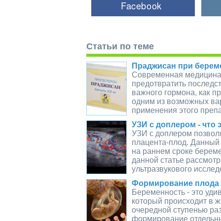
Статьи по теме
Праджисан при берем
Современная медицина 
предотвратить последс
важного гормона, как п
одним из возможных ва
применения этого препа
УЗИ с доплером - что 
УЗИ с доплером позволя
плацента-плод. Данный
на раннем сроке берем
данной статье рассмот
ультразвукового исслед
Формирование плода 
Беременность - это уди
который происходит в ж
очередной ступенью раз
формирование отдельных