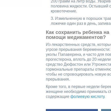
200 грамм на литр воды. Уварив
половина жидкости. Остывший от
кровотечение.
Измельченную в порошок тра
ложечке один раз в день, запив
Как сохранить ребенка на
помощи медикаментов?
Из лекарственных средств, которы
угрозе прерывания беременности: 
уколы Папаверина, и часто для п
прогестерона, вплоть до 20 неде
средство Дюфастон или Утрожеста
гормональные препараты отменяю
чтобы не спровоцировать новую в
прерывания.
Кроме того, в первые недели бере
женщине необходимо принимать с
содержащие
фолиевую кислоту
.