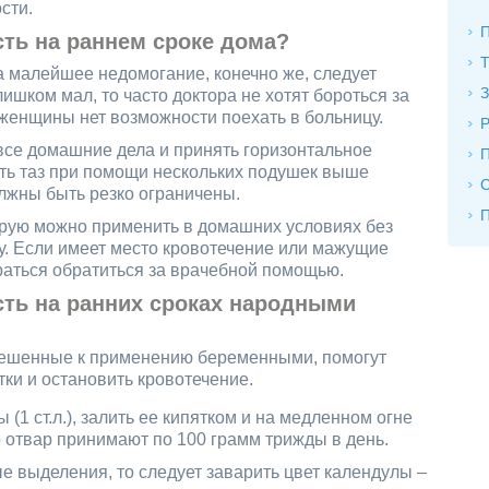
сти.
П
сть на раннем сроке дома?
Т
 малейшее недомогание, конечно же, следует
З
лишком мал, то часто доктора не хотят бороться за
у женщины нет возможности поехать в больницу.
 все домашние дела и принять горизонтальное
П
ть таз при помощи нескольких подушек выше
лжны быть резко ограничены.
П
орую можно применить в домашних условиях без
у. Если имеет место кровотечение или мажущие
раться обратиться за врачебной помощью.
сть на ранних сроках народными
решенные к применению беременными, помогут
тки и остановить кровотечение.
 (1 ст.л.), залить ее кипятком и на медленном огне
о отвар принимают по 100 грамм трижды в день.
е выделения, то следует заварить цвет календулы –