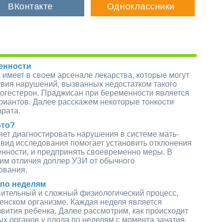
енности
имеет в своем арсенале лекарства, которые могут
твия нарушений, вызванных недостатком такого
рогестерон. Праджисан при беременности является
риантов. Далее расскажем некоторые тонкости
рата.
это?
ет диагностировать нарушения в системе мать-
 вид исследования помогает установить отклонения
енности, и предпринять своевременно меры. В
рим отличия доплер УЗИ от обычного
ования.
по неделям
вительный и сложный физиологический процесс,
енском организме. Каждая неделя является
вития ребенка. Далее рассмотрим, как происходит
 органов у плода по неделям с момента зачатия.