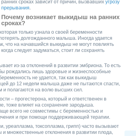
ранних сроках зависит от причин, вызвавших
угрозу
прерывания
.
Почему возникает выкидыш на ранних
сроках?
которая только узнала о своей беременности
т потерять долгожданного малыша. Иногда удается
так, что на начавшийся выкидыш не могут повлиять
когда следует задуматься, стоит ли сохранять
вает из-за отклонений в развитии эмбриона. То есть
тобы рождались лишь здоровые и жизнеспособные
беременность не удается, так как выкидыш
ицей до 12 недели малыша даже не пытаются спасти,
м и полагаются на волю высших сил.
сти – прогестерона, который и ответственен в
е, тоже влияет на сохранение зародыша.
ще всего не совместимы с беременностью и
лечения и при помощи поддерживающей терапии.
, уреаплазма, токсоплазма, грипп) часто вызывают
 и множественные отклонения в развитии плода,