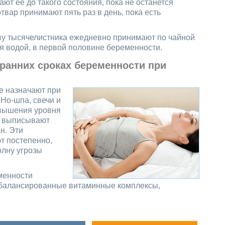
ают ее до такого состояния, пока не останется
вар принимают пять раз в день, пока есть
ву тысячелистника ежедневно принимают по чайной
ая водой, в первой половине беременности.
 ранних сроках беременности при
е назначают при
Но-шпа, свечи и
овышения уровня
ли выписывают
н. Эти
т постепенно,
олну угрозы
менности
балансированные витаминные комплексы,