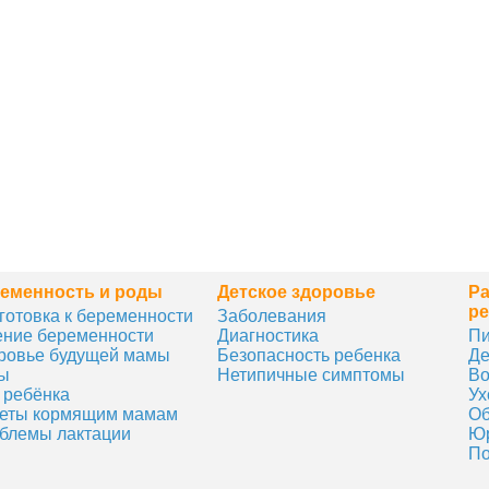
еменность и роды
Детское здоровье
Ра
ре
готовка к беременности
Заболевания
ение беременности
Диагностика
Пи
ровье будущей мамы
Безопасность ребенка
Де
ы
Нетипичные симптомы
Во
 ребёнка
Ух
еты кормящим мамам
Об
блемы лактации
Юр
По