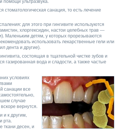
ри помощи ультразвука.
я стоматологическая санация, то есть лечение
паления: для этого при гингивите используются
амистин, хлоргексидин, настои целебных трав —
). Маленьким детям, у которых прорезываются
рекомендовать использовать лекарственные гели или
ил дента и другие).
нгивита, состоящая в тщательной чистке зубов и
я газированная вода и сладости, а также частые
шних условиях
твами
й санации все
самостоятельно,
чшем случае
вскоре вернутся.
 и к другим,
 рта.
 ткани десен, и