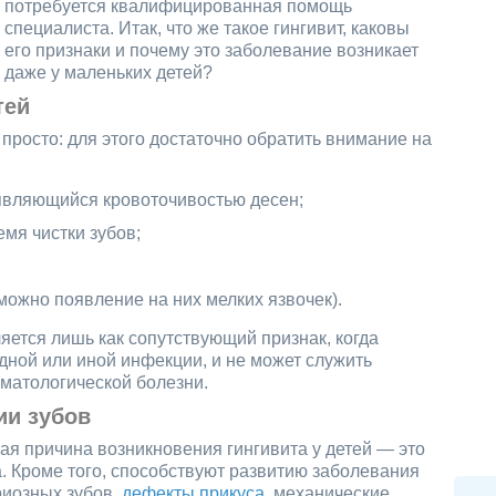
потребуется квалифицированная помощь
специалиста. Итак, что же такое гингивит, каковы
его признаки и почему это заболевание возникает
даже у маленьких детей?
тей
 просто: для этого достаточно обратить внимание на
являющийся кровоточивостью десен;
мя чистки зубов;
можно появление на них мелких язвочек).
яется лишь как сопутствующий признак, когда
удной или иной инфекции, и не может служить
матологической болезни.
ии зубов
я причина возникновения гингивита у детей — это
а. Кроме того, способствуют развитию заболевания
риозных зубов,
дефекты прикуса
, механические