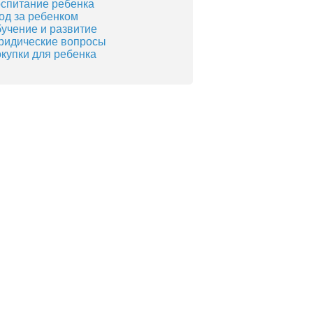
спитание ребенка
од за ребенком
учение и развитие
идические вопросы
купки для ребенка