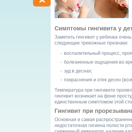
Симптомы гингивита у де
Заметить гингивит у ребенка очень
следующие тревожные признаки:
воспалительный процесс, про
болезненные ощущения во вре
зуд в деснах;
покраснения и отек десен (воз
Температура при гингивите проявл
гингивит возникает на фоне прост
единственным симптомом этой сто
Гингивит при прорезыван
Основная и самая распространенна
недостаточная гигиена полости рт
сниженный иммунитет, наличие ка