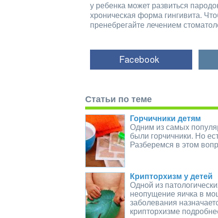
у ребенка может развиться пародо
хроническая форма гингивита. Чт
пренебрегайте лечением стоматол
Статьи по теме
Горчичники детям
Одним из самых популя
были горчичники. Но ес
Разберемся в этом вопр
Крипторхизм у детей
Одной из патологическ
неопущение яичка в мош
заболевания назначаетс
крипторхизме подробне