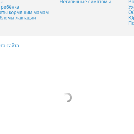
ы
Нетипичные симптомы
Во
 ребёнка
Ух
еты кормящим мамам
Об
блемы лактации
Юр
По
та сайта