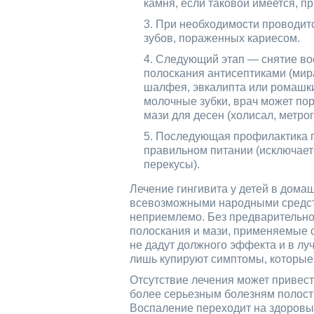
камня, если таковой имеется, п
При необходимости проводитс
зубов, пораженных кариесом.
Следующий этап — снятие вос
полоскания антисептиками (мир
шалфея, эвкалипта или ромашки
молочные зубки, врач может по
мази для десен (холисал, метрог
Последующая профилактика ги
правильном питании (исключаетс
перекусы).
Лечение гингивита у детей в дома
всевозможными народными средс
неприемлемо. Без предварительно
полоскания и мази, применяемые 
не дадут должного эффекта и в лу
лишь купируют симптомы, которые 
Отсутствие лечения может привести
более серьезным болезням полости
Воспаление переходит на здоровые