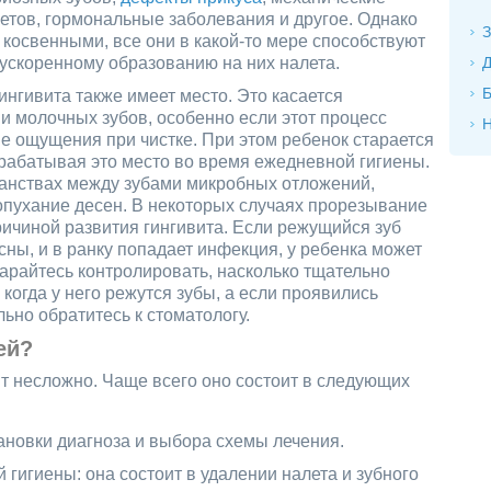
етов, гормональные заболевания и другое. Однако
З
косвенными, все они в какой-то мере способствуют
ускоренному образованию на них налета.
Д
Б
ингивита также имеет место. Это касается
 и молочных зубов, особенно если этот процесс
Н
е ощущения при чистке. При этом ребенок старается
рабатывая это место во время ежедневной гигиены.
ранствах между зубами микробных отложений,
опухание десен. В некоторых случаях прорезывание
ричиной развития гингивита. Если режущийся зуб
сны, и в ранку попадает инфекция, у ребенка может
тарайтесь контролировать, насколько тщательно
 когда у него режутся зубы, а если проявились
но обратитесь к стоматологу.
ей?
ит несложно. Чаще всего оно состоит в следующих
ановки диагноза и выбора схемы лечения.
гигиены: она состоит в удалении налета и зубного