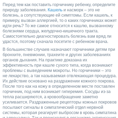
Перед тем как поставить горчичнику ребенку, определите
природу заболевания.
Кашель
и насморк – это не
болезнь, а сопутствующие ей симптомы. Если кашель, к
примеру, вызван аллергией, то о каких горчичниках может
идти речь? То же самое относится к кашлю, вызванному
болезнями сердца, желудочно-кишечного тракта.
Самостоятельно диагностировать болезнь вам вряд ли
удастся, поэтому сначала посетите с ребенком врача.
В большинстве случаев назначают горчичники детям при
бронхите, пневмонии, трахеите и других заболеваниях
органов дыхания. На практике доказана их
эффективность при кашле сухого типа, когда возникают
проблемы с выведением мокроты. Но горчичники – это
не лекарство, а так называемая отвлекающая процедура.
Их действие основано на раздражении кожного покрова.
После того как на кожу в определенном месте поставлен
горчичник, под ним возникает гиперемия. Сосуды из-за
тепла расширяются, а кровообращение заметно
усиливается. Раздраженные рецепторы кожных покровов
посылают сигналы в симпатический отдел нервной
системы, которая реагирует выбросом в кровь симпатина
и адреналина. Так и происходит в организме активизация