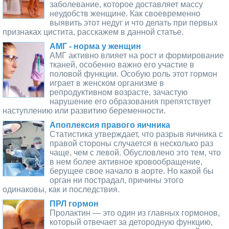
заболевание, которое доставляет массу
неудобств женщине. Как своевременно
выявить этот недуг и что делать при первых
признаках цистита, расскажем в данной статье.
АМГ - норма у женщин
АМГ активно влияет на рост и формирование
тканей, особенно важно его участие в
половой функции. Особую роль этот гормон
играет в женском организме в
репродуктивном возрасте, зачастую
нарушение его образования препятствует
наступлению или развитию беременности.
Апоплексия правого яичника
Статистика утверждает, что разрыв яичника с
правой стороны случается в несколько раз
чаще, чем с левой. Обусловлено это тем, что
в нем более активное кровообращение,
берущее свое начало в аорте. Но какой бы
орган ни пострадал, причины этого
одинаковы, как и последствия.
ПРЛ гормон
Пролактин — это один из главных гормонов,
который отвечает за детородную функцию,