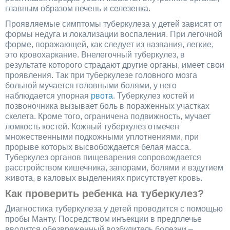
главным образом печень и селезенка.
Проявляемые симптомы туберкулеза у детей зависят от
формы недуга и локализации воспаления. При легочной
форме, поражающей, как следует из названия, легкие,
это кровохаркание. Внелегочный туберкулез, в
результате которого страдают другие органы, имеет свои
проявления. Так при туберкулезе головного мозга
больной мучается головными болями, у него
наблюдается упорная
рвота
. Туберкулез костей и
позвоночника вызывает боль в пораженных участках
скелета. Кроме того, ограничена подвижность, мучает
ломкость костей. Кожный туберкулез отмечен
множественными подкожными уплотнениями, при
прорыве которых высвобождается белая масса.
Туберкулез органов пищеварения сопровождается
расстройством кишечника, запорами, болями и вздутием
живота, в каловых выделениях присутствует кровь.
Как проверить ребенка на туберкулез?
Диагностика туберкулеза у детей проводится с помощью
пробы Манту. Посредством инъекции в предплечье
вводится обезвреженный возбудитель болезни –