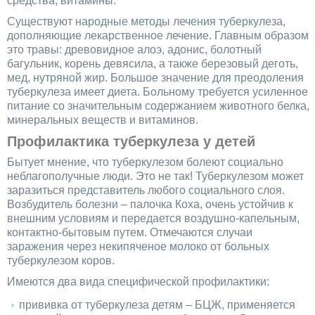
средства, витамины.
Существуют народные методы лечения туберкулеза,
дополняющие лекарственное лечение. Главным образом
это травы: древовидное алоэ, адонис, болотный
багульник, корень девясила, а также березовый деготь,
мед, нутряной жир. Большое значение для преодоления
туберкулеза имеет диета. Больному требуется усиленное
питание со значительным содержанием животного белка,
минеральных веществ и витаминов.
Профилактика туберкулеза у детей
Бытует мнение, что туберкулезом болеют социально
неблагополучные люди. Это не так! Туберкулезом может
заразиться представитель любого социального слоя.
Возбудитель болезни – палочка Коха, очень устойчив к
внешним условиям и передается воздушно-капельным,
контактно-бытовым путем. Отмечаются случаи
заражения через некипяченое молоко от больных
туберкулезом коров.
Имеются два вида специфической профилактики:
прививка от туберкулеза детям – БЦЖ, применяется