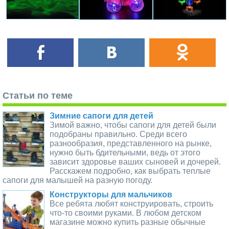
Статьи по теме
Зимние сапоги для детей
Зимой важно, чтобы сапоги для детей были
подобраны правильно. Среди всего
разнообразия, представленного на рынке,
нужно быть бдительными, ведь от этого
зависит здоровье ваших сыновей и дочерей.
Расскажем подробно, как выбрать теплые
сапоги для малышей на разную погоду.
Конструкторы для мальчиков
Все ребята любят конструировать, строить
что-то своими руками. В любом детском
магазине можно купить разные обычные