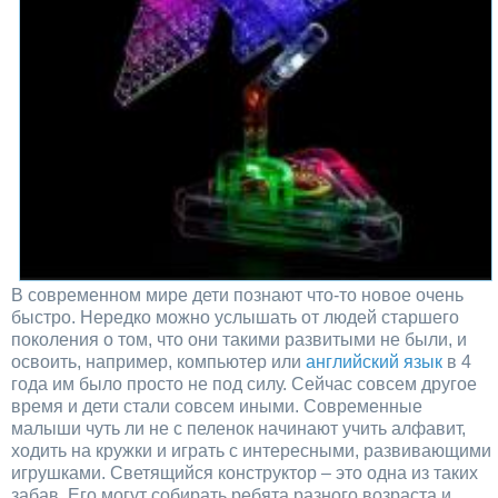
В современном мире дети познают что-то новое очень
быстро. Нередко можно услышать от людей старшего
поколения о том, что они такими развитыми не были, и
освоить, например, компьютер или
английский язык
в 4
года им было просто не под силу. Сейчас совсем другое
время и дети стали совсем иными. Современные
малыши чуть ли не с пеленок начинают учить алфавит,
ходить на кружки и играть с интересными, развивающими
игрушками. Светящийся конструктор – это одна из таких
забав. Его могут собирать ребята разного возраста и