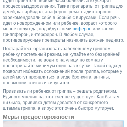
будет принято в первые часы болезни. Это ускорит
процесс выздоровления. Такие препараты от гриппа для
детей, как арбидол, анаферон, ремантадин хорошо
зарекомендовали себя в борьбе с вирусами. Если речь
идет о новорожденном или ребенке, возраст которого
менее полугода, подойдут свечи
виферон
или капли
гриппферон, интерферон. В любом случае,
противовирусные препараты назначать должен педиатр.
Постарайтесь организовать заболевшему гриппом
ребенку постельный режим, не купайте его без крайней
необходимости, не водите на улицу, но комнату
проветривайте минимум один раз в сутки. Такой подход
позволит избежать осложнений после гриппа, которые у
детей могут проявляться в виде бронхита, ангины,
пневмонии, отитов и синуситов.
Прививать ли ребенка от гриппа – решать родителям.
Единого мнения на этот счет не существует. Как бы там
ни было, прививка детям делается от конкретного
штамма гриппа, а вирус этот очень быстро мутирует.
Меры предосторожности