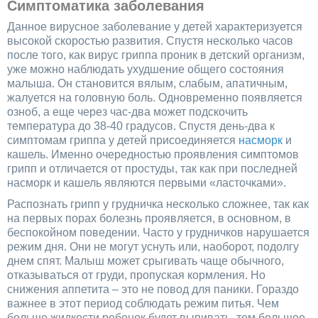
Симптоматика заболевания
Данное вирусное заболевание у детей характеризуется
высокой скоростью развития. Спустя несколько часов
после того, как вирус гриппа проник в детский организм,
уже можно наблюдать ухудшение общего состояния
малыша. Он становится вялым, слабым, апатичным,
жалуется на головную боль. Одновременно появляется
озноб, а еще через час-два может подскочить
температура до 38-40 градусов. Спустя день-два к
симптомам гриппа у детей присоединяется
насморк
и
кашель. Именно очередностью проявления симптомов
грипп и отличается от простуды, так как при последней
насморк и кашель являются первыми «ласточками».
Распознать грипп у грудничка несколько сложнее, так как
на первых порах болезнь проявляется, в основном, в
беспокойном поведении. Часто у грудничков нарушается
режим дня. Они не могут уснуть или, наоборот, подолгу
днем спят. Малыш может срыгивать чаще обычного,
отказываться от груди, пропуская кормления. Но
снижения аппетита – это не повод для паники. Гораздо
важнее в этот период соблюдать режим питья. Чем
больше жидкости ребенок будет выпивать, тем большее