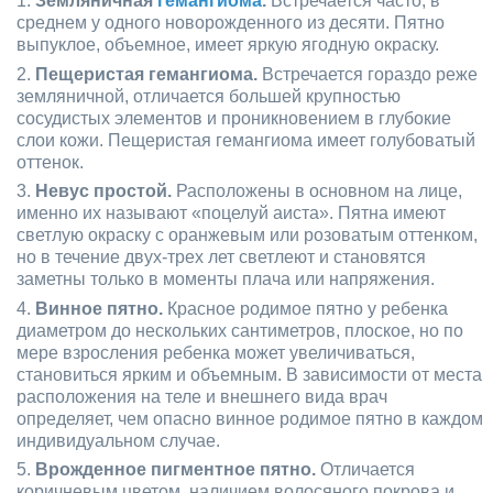
Земляничная
гемангиома
.
Встречается часто, в
среднем у одного новорожденного из десяти. Пятно
выпуклое, объемное, имеет яркую ягодную окраску.
Пещеристая гемангиома.
Встречается гораздо реже
земляничной, отличается большей крупностью
сосудистых элементов и проникновением в глубокие
слои кожи. Пещеристая гемангиома имеет голубоватый
оттенок.
Невус простой.
Расположены в основном на лице,
именно их называют «поцелуй аиста». Пятна имеют
светлую окраску с оранжевым или розоватым оттенком,
но в течение двух-трех лет светлеют и становятся
заметны только в моменты плача или напряжения.
Винное пятно.
Красное родимое пятно у ребенка
диаметром до нескольких сантиметров, плоское, но по
мере взросления ребенка может увеличиваться,
становиться ярким и объемным. В зависимости от места
расположения на теле и внешнего вида врач
определяет, чем опасно винное родимое пятно в каждом
индивидуальном случае.
Врожденное пигментное пятно.
Отличается
коричневым цветом, наличием волосяного покрова и