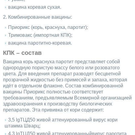
вакцина коревая сухая.
2. Комбинированные вакцины:
Приорикс (корь, краснуха, паротит);
Тримовакс (импортная КПК);
вакцина паротитно-коревая.
КПК – состав
Вакцина корь краснуха паротит представляет собой
однородную пористую массу белого или розоватого
цвета. Для введения препарат разводят бесцветной
прозрачной жидкостью без примесей и запаха, которая
идёт в отдельном флаконе. Состав комбинированной
вакцины Приорикс полностью соответствует
требованиям, предъявляемым Всемирной организацией
здравоохранения к производству биологических
препаратов. Эта прививка от кори содержит:
3,5 lgТЦД50 живой аттенуированный вирус кори
штамма Шварц;
4,3 lgТЦД50 живой аттенуированныйвирус паротита