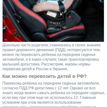
Довольно часто родители, сомневаясь в своих знаниях
правил дорожного движения (ПДД), интересуются тем,
можно ли перевозить ребенка на переднем сиденье
автомобиля, и в каких случаях такая транспортировка
малышей допустима. Рассмотрим, каковы нормы
перевозки детей в России и Украине.
Как можно перевозить детей в РФ?
Перевозка ребенка на переднем сиденье автомобиля,
согласно ПДД РФ допустима с 12 лет. Однако не все
знают, когда можно сажать ребенка на переднее сиденье,
если ему при этом еще не исполнилось 12. Главным
условием при этом является использование