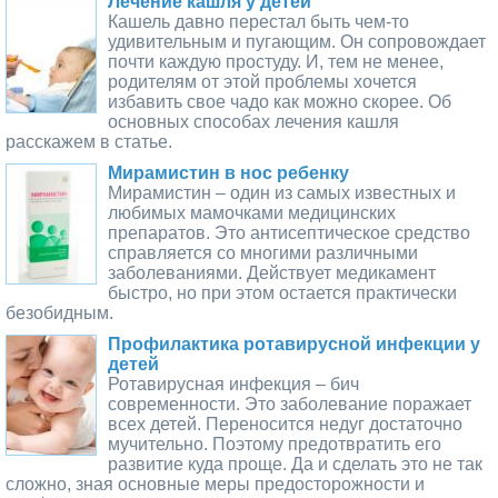
Лечение кашля у детей
Кашель давно перестал быть чем-то
удивительным и пугающим. Он сопровождает
почти каждую простуду. И, тем не менее,
родителям от этой проблемы хочется
избавить свое чадо как можно скорее. Об
основных способах лечения кашля
расскажем в статье.
Мирамистин в нос ребенку
Мирамистин – один из самых известных и
любимых мамочками медицинских
препаратов. Это антисептическое средство
справляется со многими различными
заболеваниями. Действует медикамент
быстро, но при этом остается практически
безобидным.
Профилактика ротавирусной инфекции у
детей
Ротавирусная инфекция – бич
современности. Это заболевание поражает
всех детей. Переносится недуг достаточно
мучительно. Поэтому предотвратить его
развитие куда проще. Да и сделать это не так
сложно, зная основные меры предосторожности и