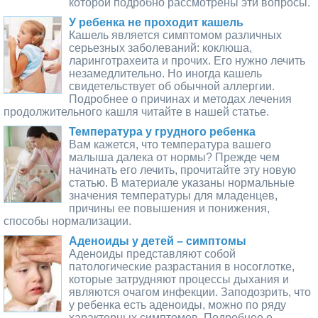
которой подробно рассмотрены эти вопросы.
У ребенка не проходит кашель
Кашель является симптомом различных
серьезных заболеваний: коклюша,
ларинготрахеита и прочих. Его нужно лечить
незамедлительно. Но иногда кашель
свидетельствует об обычной аллергии.
Подробнее о причинах и методах лечения
продолжительного кашля читайте в нашей статье.
Температура у грудного ребенка
Вам кажется, что температура вашего
малыша далека от нормы? Прежде чем
начинать его лечить, прочитайте эту новую
статью. В материале указаны нормальные
значения температуры для младенцев,
причины ее повышения и понижения,
способы нормализации.
Аденоиды у детей – симптомы
Аденоиды представляют собой
патологические разрастания в носоглотке,
которые затрудняют процессы дыхания и
являются очагом инфекции. Заподозрить, что
у ребенка есть аденоиды, можно по ряду
характерных симптомов. Подробнее о