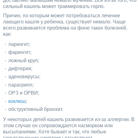
доставляет малышам немало мучений. Все из-за того, что
сильный кашель может травмировать горло.
Причин, по которым может потребоваться лечение
лающего кашля у ребенка, существует немало. Чаще
всего развивается проблема на фоне таких болезней,
как:
ларингит;
фарингит;
ложный круп;
дифтерия;
аденовирусы;
парагрипп;
ОРЗ и ОРВИ;
коклюш
;
обструктивный бронхит.
У некоторых детей кашель развивается из-за аллергии. В
этом случае он сопровождается насморком или
высыпаниями. Хотя бывает и так, что любые
сопутствующие симптомы отсутствуют.