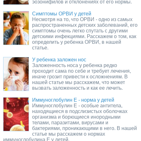
эозонифилов и отклонениях от его нормы.
Симптомы ОРВИ у детей
Несмотря на то, что ОРВИ - одно из самых
распространенных детских заболеваний, его
симптомы очень легко спутать с другими
детскими инфекциями. Расскажем о том, как
определить у ребенка ОРВИ, в нашей
статье.
У ребенка заложен нос
Заложенность носа у ребенка редко
проходит сама по себе и требует лечения,
иначе грозит привести к осложнениям. В
нашей статье мы расскажем, что может
вызвать заложенность и как ее лечить.
Иммуноглобулин Е - норма у детей
Иммуноглобулин Е - особые антитела,
находящиеся в подслизистых оболочках
организма и борющиеся инородными
телами, паразитами, вирусами и
бактериями, проникающими в него. В нашей
статье мы расскажем о нормах
иммуноглобулина Е у детей.