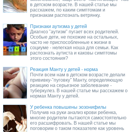
в детском возрасте. В нашей статье мы
расскажем, по каким симптомам и
признакам распознать ветрянку.
Признаки аутизма у детей
Диагноз "аутизм" пугает всех родителей.
Особые дети, не похожие на остальных,
часто не приспособленные к жизни в
социуме - нелегкая ноша для семьи. Как
распознать аутиста и каковы симптомы
этого состояния?
Реакция Манту у детей - норма
Почти всем нам в детском возрасте делали
прививку-"пуговку" Манту, определяющую
реакцию на серьезное заболевание -
туберкулез. В нашей статье мы расскажем о
нормах Манту у детей.
У ребенка повышены эозонифилы
Получив на руки анализ крови ребенка,
многие родители пытаются самостоятельно
его расшифровать. В нашей статье мы
поговорим о таком показателе как уровень